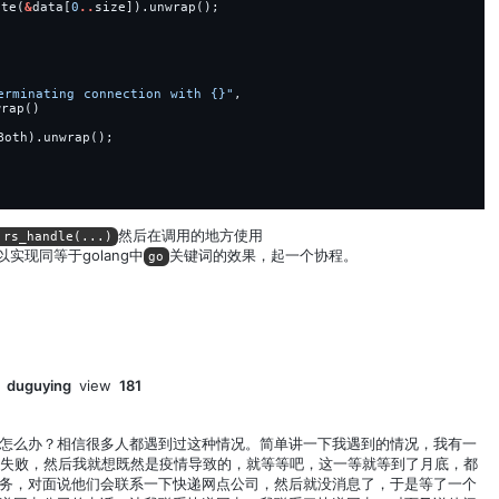
ite(
&
data[
0
..
size]).unwrap();
erminating connection with 
{}
"
,
wrap()
Both).unwrap();
然后在调用的地方使用
 rs_handle(...)
实现同等于golang中
关键词的效果，起一个协程。
go
y
duguying
view
181
怎么办？相信很多人都遇到过这种情况。简单讲一下我遇到的情况，我有一
送失败，然后我就想既然是疫情导致的，就等等吧，这一等就等到了月底，都
务，对面说他们会联系一下快递网点公司，然后就没消息了，于是等了一个