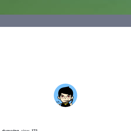
y
duguying
view
171