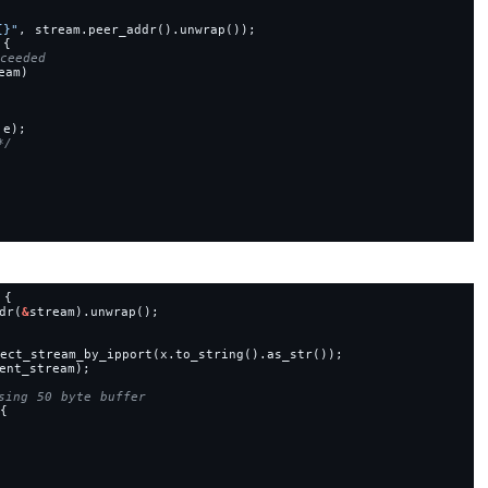
{}
"
,
stream.peer_addr().unwrap());
{
eam)
e);
*/
{
dr(
&
stream).unwrap();
ect_stream_by_ipport(x.to_string().as_str());
ent_stream);
{