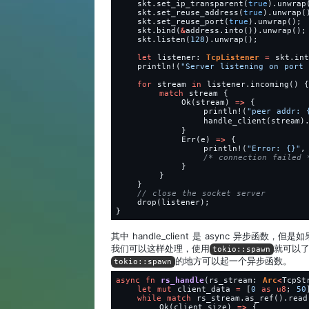
skt.set_ip_transparent(
true
).unwrap
skt.set_reuse_address(
true
).unwrap(
skt.set_reuse_port(
true
).unwrap();
skt.bind(
&
address.into()).unwrap();
skt.listen(
128
).unwrap();
let
listener: 
TcpListener
=
skt.int
println!
(
"
Server listening on port 
for
stream
in
listener.incoming()
{
match
stream
{
Ok(stream)
=
>
{
println!
(
"
peer addr: 
handle_client(stream)
}
Err(e)
=
>
{
println!
(
"
Error: 
{}
"
,
/*
 connection failed 
}
}
}
drop(listener);
}
其中 handle_client 是 async 异步函数，但
我们可以这样处理，使用
就可以
tokio::spawn
的地方可以起一个异步函数。
tokio::spawn
async
fn
rs_handle
(rs_stream: 
Arc
<
TcpSt
let
mut
client_data
=
[
0
as
u8
;
50
while
match
rs_stream.as_ref().read
Ok(client_size)
=
>
{