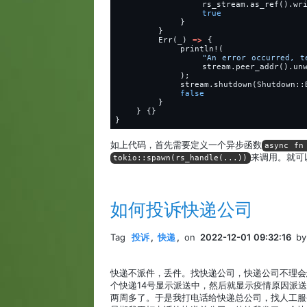
rs_stream.as_ref().wr
true
}
}
Err(_)
=
>
{
println!
(
"
An error occurred, t
stream.peer_addr().un
);
stream.shutdown(Shutdown::
false
}
}
{}
}
如上代码，首先需要定义一个异步函数
async fn
来调用。就可以
tokio::spawn(rs_handle(...))
如何投诉快递公司
Tag
投诉
,
快递
,
on
2022-12-01 09:32:16
b
快递不派件，丢件。找快递公司，快递公司不理会
个快递14号显示派送中，然后就显示疫情原因派
两周多了。于是我打电话给快递总公司，找人工服