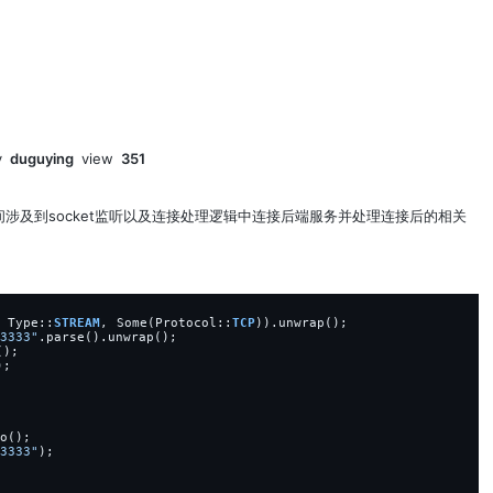
y
duguying
view
351
中间涉及到socket监听以及连接处理逻辑中连接后端服务并处理连接后的相关
Type::
STREAM
,
Some(Protocol::
TCP
)).unwrap();
3333
"
.parse().unwrap();
();
);
o();
3333
"
);