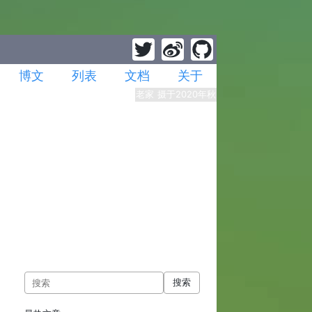
博文
列表
文档
关于
老家 摄于2020年秋
搜索