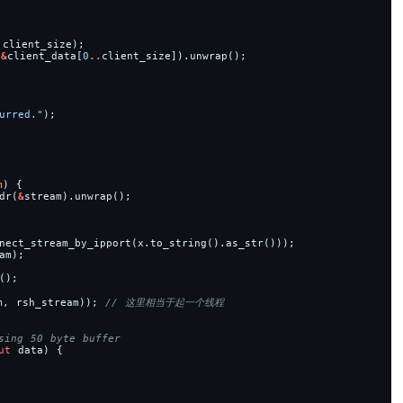
client_size);
(
&
client_data[
0
..
client_size]).unwrap();
urred.
"
);
m
)
{
dr(
&
stream).unwrap();
nect_stream_by_ipport(x.to_string().as_str()));
am);
();
m,
rsh_stream));
ut
data)
{