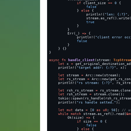
if
client_size
=
=
0
{
false
}
else
{
println!
(
"
len: 
{:?}
"
,
stream.as_ref().write
true
}
}
Err(_)
=
>
{
println!
(
"
client error occ
false
}
}
{}
}
async
fn
handle_client
(stream: 
TcpStrea
let
x
=
get_original_destination_ad
println!
(
"
target addr: 
{:?}
"
,
x);
let
stream
=
Arc::new(stream);
let
rs_stream
=
Arc::new(get_rs_con
println!
(
"
rs stream: 
{:?}
"
,
rs_stre
let
rsh_rs_stream
=
rs_stream.clone
let
rsh_stream
=
stream.clone();
tokio::spawn(rs_handle(rsh_rs_strea
println!
(
"
rs handle setted.
"
);
let
mut
data
=
[
0
as
u8
;
50
];
while
match
stream.as_ref().read(
&
m
Ok(size)
=
>
{
if
size
=
=
0
{
false
}
else
{