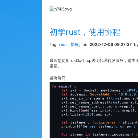
初学rust，使用协程
Tag
rust
,
协程
,
on
2022-12-06 09:27:37
b
最近想使用rust写个tcp透明代理转发服务，这
逻辑。
监听端口
fn
main
()
{
let
skt
=
Socket::new(Domain::
IPV4
,
let
address: 
SocketAddr
=
"
0.0.0.0:
skt.set_ip_transparent(
true
).unwrap
skt.set_reuse_address(
true
).unwrap(
skt.set_reuse_port(
true
).unwrap();
skt.bind(
&
address.into()).unwrap();
skt.listen(
128
).unwrap();
let
listener: 
TcpListener
=
skt.int
println!
(
"
Server listening on port 
for
stream
in
listener.incoming()
{