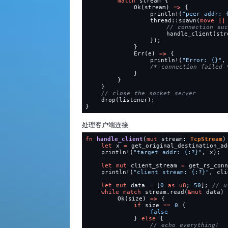
match
stream
{
Ok(stream)
=
>
{
println!
(
"
peer addr: 
thread::spawn(
move
|
|
handle_client(str
});
}
Err(e)
=
>
{
println!
(
"
Error: 
{}
"
,
/*
 connection failed 
}
}
}
drop(listener);
}
处理客户端连接
fn
handle_client
(
mut
stream: 
TcpStream
)
let
x
=
get_original_destination_ad
println!
(
"
target addr: 
{:?}
"
,
x);
let
mut
client_stream
=
get_rs_conn
println!
(
"
client stream: 
{:?}
"
,
cli
let
mut
data
=
[
0
as
u8
;
50
];
while
match
stream.read(
&
mut
data)
Ok(size)
=
>
{
if
size
=
=
0
{
false
}
else
{