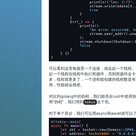
println!
(
"
len: 
{:?}
"
,
stream.write(
&
data[
0
.
true
}
}
Err(_)
=
>
{
println!
(
"
An error occurred, t
stream.peer_addr().un
);
stream.shutdown(Shutdown::
false
}
}
{}
}
可以看到这里每接受一个连接，就会起一个线程，
起一个线程在线程中执行死循环，否则死循环会卡
多，线程就更多了，一个进程能创建的线程数是有
用，性能就会很差。
对比到golang中的协程，我们能否在rust中使
用“协程”，我们用到
这个包。
tokio
对于单个异步，我们可以用async和await就可以
#[
tokio::main
]
async
fn
main
()
{
let
skt
=
Socket::new(Domain::
IPV4
,
let
address: 
SocketAddr
=
"
0.0.0.0: