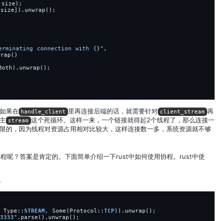
size);
.
size]).unwrap();
erminating connection with 
{}
"
,
wrap()
Both).unwrap();
如果在
里再连接后端的话，就需要针对
再
handle_client
client_stream
主
这个死循环。这样一来，一个链接就得起2个线程了，那么连接一
stream
限的，因为线程对资源占用相对比较大，这样连接数一多，系统资源就不够
用协程呢？答案是肯定的。下面简单介绍一下rust中如何使用协程。rust中使
了
Type::
STREAM
,
Some(Protocol::
TCP
)).unwrap();
3333
"
.parse().unwrap();