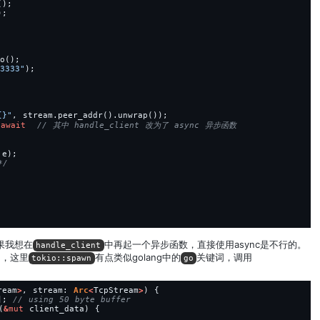
();
);
o();
3333
"
);
{}
"
,
stream.peer_addr().unwrap());
.
await
e);
*/
是如果我想在
中再起一个异步函数，直接使用async是不行的。
handle_client
了，这里
有点类似golang中的
关键词，调用
tokio::spawn
go
ream
>
,
stream: 
Arc
<
TcpStream
>
)
{
];
(
&
mut
client_data)
{