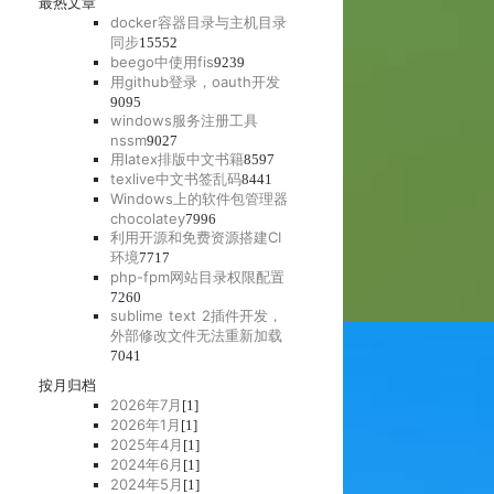
最热文章
docker容器目录与主机目录
同步
15552
beego中使用fis
9239
用github登录，oauth开发
9095
windows服务注册工具
nssm
9027
用latex排版中文书籍
8597
texlive中文书签乱码
8441
Windows上的软件包管理器
chocolatey
7996
利用开源和免费资源搭建CI
环境
7717
php-fpm网站目录权限配置
7260
sublime text 2插件开发，
外部修改文件无法重新加载
7041
按月归档
2026年7月
[1]
2026年1月
[1]
2025年4月
[1]
2024年6月
[1]
2024年5月
[1]