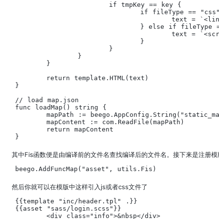
			if tmpKey == key {

				if fileType == "css" {

					text = `<link rel="stylesheet" href="` + uri + `">`

				} else if fileType == "js" {

					text = `<script src="` + uri + `"></script>`

				}

			}

		}

	}

	return template.HTML(text)

}

// load map.json

func loadMap() string {

	mapPath := beego.AppConfig.String("static_map")

	mapContent := com.ReadFile(mapPath)

	return mapContent

}
其中Fis函数便是由编译前的文件名查找编译后的文件名。接下来是注册模
beego.AddFuncMap("asset", utils.Fis)
然后你就可以在模版中这样引入js或者css文件了
{{template "inc/header.tpl" .}}

{{asset "sass/login.scss"}}

	<div class="info">&nbsp</div>
