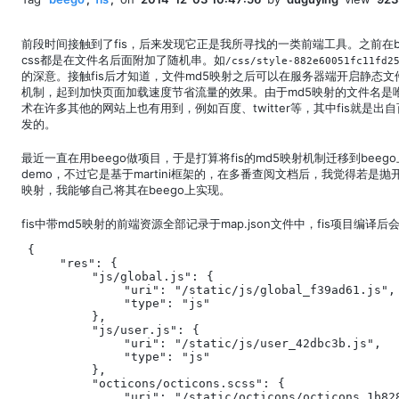
前段时间接触到了fis，后来发现它正是我所寻找的一类前端工具。之前在byv
css都是在文件名后面附加了随机串。如
/css/style-882e60051fc11fd2
的深意。接触fis后才知道，文件md5映射之后可以在服务器端开启静态
机制，起到加快页面加载速度节省流量的效果。由于md5映射的文件名是
术在许多其他的网站上也有用到，例如百度、twitter等，其中fis就是出自百
发的。
最近一直在用beego做项目，于是打算将fis的md5映射机制迁移到beego上
demo，不过它是基于martini框架的，在多番查阅文档后，我觉得若是
映射，我能够自己将其在beego上实现。
fis中带md5映射的前端资源全部记录于map.json文件中，fis项目编译后
{

    "res": {

        "js/global.js": {

            "uri": "/static/js/global_f39ad61.js",

            "type": "js"

        },

        "js/user.js": {

            "uri": "/static/js/user_42dbc3b.js",

            "type": "js"

        },

        "octicons/octicons.scss": {

            "uri": "/static/octicons/octicons_1b828