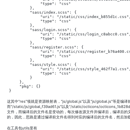
            "type": "css"

        },

        "sass/index.scss": {

            "uri": "/static/css/index_b855d1c.css",
            "type": "css"

        },

        "sass/login.scss": {

            "uri": "/static/css/login_c8abcc0.css",
            "type": "css"

        },

        "sass/register.scss": {

            "uri": "/static/css/register_b76a400.cs
            "type": "css"

        },

        "sass/style.scss": {

            "uri": "/static/css/style_462f7a1.css",
            "type": "css"

        }

    },

    "pkg": {}

}
这其中"res"项就是资源映射表，"js/global.js"以及"js/global.js"
而"/static/js/global_f39ad61.js"以及"/static/octicons/oct
文件，而编译后的文件名是变动的，每次修改源文件并编译后，编译后的文
的，因此，思路是通过编译前文件名得到对应的编译后的文件名，然后加载到
在工具包utils里有