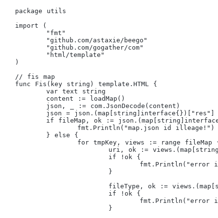
package utils

import (

	"fmt"

	"github.com/astaxie/beego"

	"github.com/gogather/com"

	"html/template"

)

// fis map

func Fis(key string) template.HTML {

	var text string

	content := loadMap()

	json, _ := com.JsonDecode(content)

	json = json.(map[string]interface{})["res"]

	if fileMap, ok := json.(map[string]interface{}); !ok {

		fmt.Println("map.json id illeage!")

	} else {

		for tmpKey, views := range fileMap {

			uri, ok := views.(map[string]interface{})["uri"].(string)

			if !ok {

				fmt.Println("error in map.json")

			}

			fileType, ok := views.(map[string]interface{})["type"].(string)

			if !ok {

				fmt.Println("error in map.json")

			}
