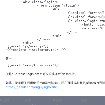
	<div class="login">

		<form action="/login">

			<ul>

				<li><label for="">用户名</label><input type="text" name="username" id=""></li>

				<li><label for="">密码</label><input type="password" name="password" id=""></li>

				<li class="login-btns">

					<button class="btn">{{i18n "login"}}</button>

					<a class="btn oauth-login" href="https://github.com/login/oauth/authorize?client_id={{.github_client_id}}&scope=user,public_repo" target="_blank"><span class="octicon octicon-logo-github"></span>登录</a>

				</li>

			</ul>

		</form>

	</div>

{{asset "js/user.js"}}

{{template "inc/footer.tpl" .}}
其中
{{asset "sass/login.scss"}}
便是引入"sass/login.scss"对应的编译后的css文件。
如此，便实现了利用fis的md5映射功能，现在可以放心开启js和css
https://github.com/duguying/ojsite
。
务状态
友链
实验室
项目