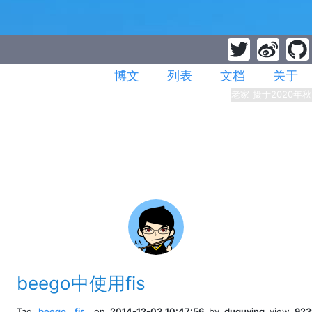
博文
列表
文档
关于
老家 摄于2020年秋
beego中使用fis
Tag
beego
,
fis
,
on
2014-12-03 10:47:56
by
duguying
view
923