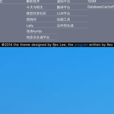
态
解析技术
虚拟平台
100M
DatabaseCacheP
今天与明天
翻译平台
模型托管社区
LLM平台
雨翔河
绘图工具
Laily
证件照生成
张涛kymjs
纯音乐生成平台
©2014 the theme designed by Rex Lee, the
program
written by Rex
Lee with Golang.
粤ICP备2022112217号