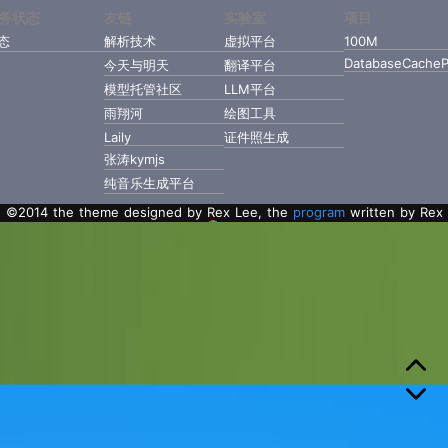
务状态
友链
实验室
项目
态
解析技术
虚拟平台
100M
DatabaseCacheP
今天与明天
翻译平台
模型托管社区
LLM平台
雨翔河
绘图工具
Laily
证件照生成
张涛kymjs
纯音乐生成平台
©2014 the theme designed by Rex Lee, the
program
written by Rex
Lee with Golang.
粤ICP备2022112217号