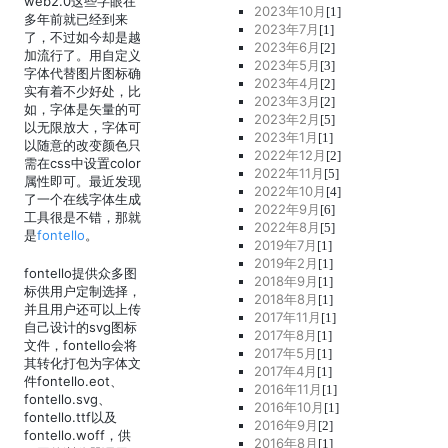
web2.0这些字眼在
2023年10月
[1]
多年前就已经到来
2023年7月
[1]
了，不过如今却是越
2023年6月
[2]
加流行了。用自定义
2023年5月
[3]
字体代替图片图标确
2023年4月
[2]
实有着不少好处，比
2023年3月
[2]
如，字体是矢量的可
2023年2月
[5]
以无限放大，字体可
2023年1月
[1]
以随意的改变颜色只
2022年12月
[2]
需在css中设置color
2022年11月
[5]
属性即可。最近发现
2022年10月
[4]
了一个在线字体生成
2022年9月
[6]
工具很是不错，那就
2022年8月
[5]
是
fontello
。
2019年7月
[1]
2019年2月
[1]
fontello提供众多图
2018年9月
[1]
标供用户定制选择，
2018年8月
[1]
并且用户还可以上传
2017年11月
[1]
自己设计的svg图标
2017年8月
[1]
文件，fontello会将
2017年5月
[1]
其转化打包为字体文
2017年4月
[1]
件fontello.eot、
2016年11月
[1]
fontello.svg、
2016年10月
[1]
fontello.ttf以及
2016年9月
[2]
fontello.woff，供
2016年8月
[1]