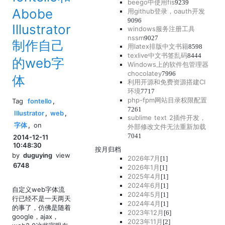
beego中使用fis
9239
Abobe
用github登录，oauth开发
9096
Illustrator
windows服务注册工具
nssm
9027
制作自己
用latex排版中文书籍
8598
texlive中文书签乱码
8444
的web字
Windows上的软件包管理器
chocolatey
7996
体
利用开源和免费资源搭建CI
环境
7717
php-fpm网站目录权限配置
Tag
fontello
,
7261
Illustrator
,
web
,
sublime text 2插件开发，
字体
,
on
外部修改文件无法重新加载
7041
2014-12-11
10:48:30
按月归档
by
duguying
view
2026年7月
[1]
6748
2026年1月
[1]
2025年4月
[1]
2024年6月
[1]
自定义web字体流
2024年5月
[1]
行已经不是一天两天
2024年4月
[1]
的事了，仿佛是随着
2023年12月
[6]
google，ajax，
2023年11月
[2]