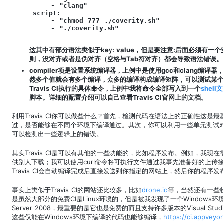
    - "clang"

script:

    - "chmod 777 ./coverity.sh"

    - "./coverity.sh"
这其中有部分语法类似于key: value，但是要注意:后面必须有一
则，没对齐或者是伪对齐（空格与Tab符对齐）都会导致语法错误。最终
compiler项是设置系统编译器，上例中是使用gcc和clang编译
然多个值就会有多个编译，众多的编译构成编译矩阵，可以测试某个项
Travis CI执行的具体命令，上例中我将命令全部写入到一个
shell
脚本。详细的配置介绍可以自己查看Travis CI官网上的文档。
利用Travis CI你可以做些什么？首先，检测代码在语法上的正确性这
过，是否能够在不同个环境下编译通过。其次，你可以利用一些单元测试
可以检测出一些逻辑上的错误。
其实Travis CI是可以有其他的一些功能的，比如程序发布。例如，我
供别人下载；我可以使用curl命令将可执行文件通过我事先准备好的上
Travis CI会自动编译完成后直接发送到你指定的网站上，然后你的程序
事实上类似于Travis CI的网站还比较多，比如
drone.io
等，当然还有一些
是虽然大部分的免费CI是Linux环境的，但是被我发现了一个Windows环
Server 2008，最重要的是它也是免费的而且支持许多版本的Visual Stud
这些仅能在Windows环境下编译的代码也能够编译，
https://ci.appveyo