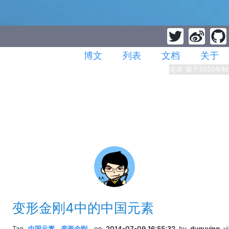
博文
列表
文档
关于
老家 摄于2020年秋
变形金刚4中的中国元素
Tag
中国元素
,
变形金刚
,
on
2014-07-09 16:55:32
by
duguying
v