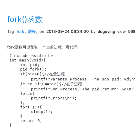
fork()函数
Tag
fork
,
进程
,
on
2013-09-24 06:34:00
by
duguying
view
56
fork函数可以复制一个当前进程。看代码
#include <stdio.h>

int main(void){

    int pid;

    pid=fork();

    if(pid>0){//在父进程

        printf("Parents Process, The son pid: %d\n"
    }else if(0==pid){//在子进程

        printf("Son Process, The pid return: %d\n",
    }else{

        printf("Error!\n");

    };

    for(;1;){

        sleep(1);

    }

    return 0;

}