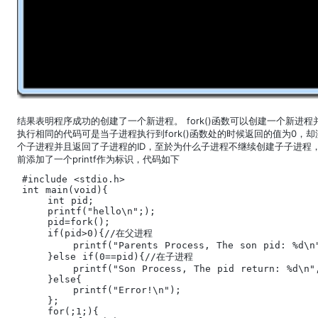
结果表明程序成功的创建了一个新进程。 fork()函数可以创建一个新进
执行相同的代码可是当子进程执行到fork()函数处的时候返回的值为0，却
个子进程并且返回了子进程的ID，至於为什么子进程不继续创建子子进程，这
前添加了一个printf作为标识，代码如下
#include <stdio.h>

int main(void){

    int pid;

    printf("hello\n";);

    pid=fork();

    if(pid>0){//在父进程

        printf("Parents Process, The son pid: %d\n"
    }else if(0==pid){//在子进程

        printf("Son Process, The pid return: %d\n",
    }else{

        printf("Error!\n");

    };

    for(;1;){
