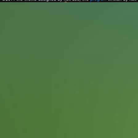
Lee with Golang.
粤ICP备2022112217号