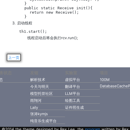
  }

  public static Receive init(){

    return new Receive();

  }
启动线程
th1.start();
线程启动后将会执行rcv.run();
上一页
务状态
友链
实验室
项目
态
解析技术
虚拟平台
100M
DatabaseCacheP
今天与明天
翻译平台
模型托管社区
LLM平台
雨翔河
绘图工具
Laily
证件照生成
张涛kymjs
纯音乐生成平台
©2014 the theme designed by Rex Lee, the
program
written by Rex