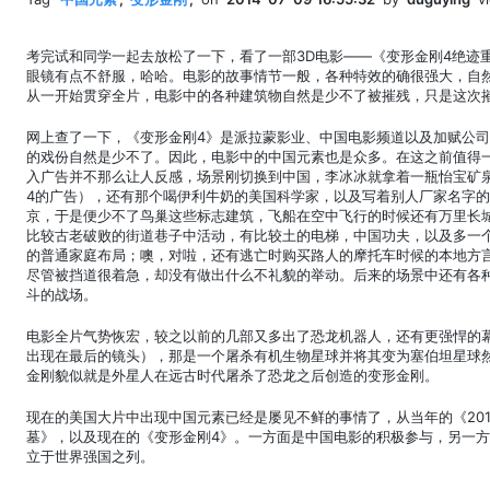
考完试和同学一起去放松了一下，看了一部3D电影——《变形金刚4绝迹
眼镜有点不舒服，哈哈。电影的故事情节一般，各种特效的确很强大，自
从一开始贯穿全片，电影中的各种建筑物自然是少不了被摧残，只是这次
网上查了一下，《变形金刚4》是派拉蒙影业、中国电影频道以及加赋公
的戏份自然是少不了。因此，电影中的中国元素也是众多。在这之前值得
入广告并不那么让人反感，场景刚切换到中国，李冰冰就拿着一瓶怡宝矿
4的广告），还有那个喝伊利牛奶的美国科学家，以及写着别人厂家名字
京，于是便少不了鸟巢这些标志建筑，飞船在空中飞行的时候还有万里长
比较古老破败的街道巷子中活动，有比较土的电梯，中国功夫，以及多一
的普通家庭布局；噢，对啦，还有逃亡时购买路人的摩托车时候的本地方
尽管被挡道很着急，却没有做出什么不礼貌的举动。后来的场景中还有各
斗的战场。
电影全片气势恢宏，较之以前的几部又多出了恐龙机器人，还有更强悍的
出现在最后的镜头），那是一个屠杀有机生物星球并将其变为塞伯坦星球
金刚貌似就是外星人在远古时代屠杀了恐龙之后创造的变形金刚。
现在的美国大片中出现中国元素已经是屡见不鲜的事情了，从当年的《20
墓》，以及现在的《变形金刚4》。一方面是中国电影的积极参与，另一
立于世界强国之列。