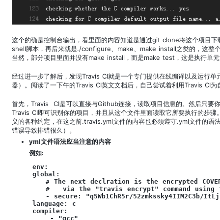
这个的确是控制台输出，看里面的内容知道是通过git clone将这个项目下载
shell脚本，再后来就是./configure、make、make install之
当然，部分项目里面并没有make install，而是make test，这是执行
经过进一步了解后，发现Travis CI就是一个专门提供在线编译以及运
器）。阅读了一下午的Travis CI英文文档后，自己尝试着利用Travis
首先，Travis CI是可以直接与Github连接，读取项目信息的。然后只要你
Travis CI即可识别你的项目，并且从这个文件里面读取它所要执行的步骤。当
义的各种约定，在这之前.travis.yml文件的内容也必须遵守.yml文
错误导致排错很久）。
yml文件语法应当注意的内容
例如:
env:

global:

   # The next declration is the encrypted COVER
   #   via the "travis encrypt" command using t
   - secure: "q5Wb1ChR5r/52zmkssky4IIM2C3b/ItLj
language: c

compiler: 

    - "gcc"
