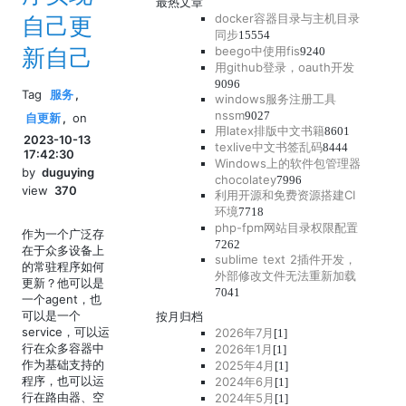
最热文章
docker容器目录与主机目录
自己更
同步
15554
新自己
beego中使用fis
9240
用github登录，oauth开发
9096
Tag
服务
,
windows服务注册工具
nssm
9027
自更新
,
on
用latex排版中文书籍
8601
2023-10-13
texlive中文书签乱码
8444
17:42:30
Windows上的软件包管理器
by
duguying
chocolatey
7996
view
370
利用开源和免费资源搭建CI
环境
7718
php-fpm网站目录权限配置
作为一个广泛存
7262
在于众多设备上
sublime text 2插件开发，
的常驻程序如何
外部修改文件无法重新加载
更新？他可以是
7041
一个agent，也
可以是一个
按月归档
service，可以运
2026年7月
[1]
行在众多容器中
2026年1月
[1]
作为基础支持的
2025年4月
[1]
程序，也可以运
2024年6月
[1]
行在路由器、空
2024年5月
[1]