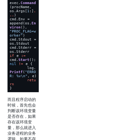
exec.
Command
(procName, 
os.Args[
1
:]
.
..
cmd.Env = 
append(os.
En
viron
(), 
"PROC_FLAG=w
orker"
cmd.Stdout = 
cmd.Stderr = 
if
 e 
:=
cmd.
Start
(); 
nil
!=
	log.
Printf
(
"ERRO
R: %v\n"
retu
rn
而且程序启动的
时候，首先也会
判断该环境变量
是否存在，如果
存在该环境变
量，那么就进入
业务进程的业务
逻辑。如果不存