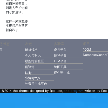
在该环境变量，
则进入守护进程
的守护逻辑。
这样一来就能够
实现程序自己更
新自己了。
务状态
友链
实验室
项目
态
解析技术
虚拟平台
100M
DatabaseCacheP
今天与明天
翻译平台
模型托管社区
LLM平台
雨翔河
绘图工具
Laily
证件照生成
张涛kymjs
纯音乐生成平台
©2014 the theme designed by Rex Lee, the
program
written by Rex
Lee with Golang.
粤ICP备2022112217号