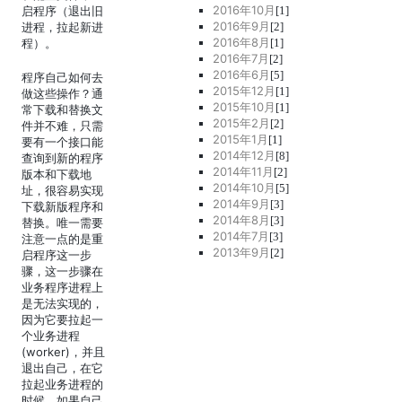
2016年10月
启程序（退出旧
[1]
2016年9月
进程，拉起新进
[2]
2016年8月
程）。
[1]
2016年7月
[2]
2016年6月
[5]
程序自己如何去
2015年12月
[1]
做这些操作？通
2015年10月
[1]
常下载和替换文
2015年2月
[2]
件并不难，只需
2015年1月
[1]
要有一个接口能
2014年12月
[8]
查询到新的程序
2014年11月
[2]
版本和下载地
2014年10月
[5]
址，很容易实现
2014年9月
[3]
下载新版程序和
2014年8月
[3]
替换。唯一需要
2014年7月
[3]
注意一点的是重
2013年9月
[2]
启程序这一步
骤，这一步骤在
业务程序进程上
是无法实现的，
因为它要拉起一
个业务进程
(worker)，并且
退出自己，在它
拉起业务进程的
时候，如果自己