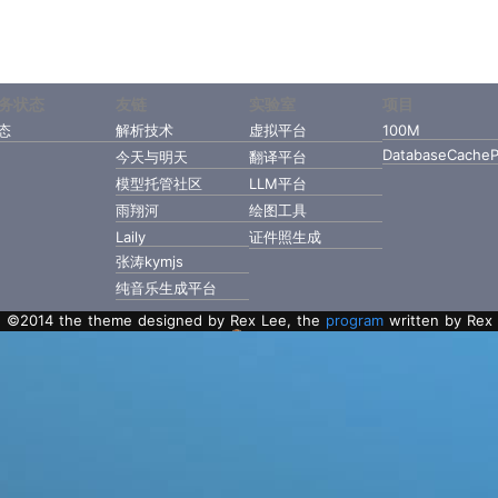
务状态
友链
实验室
项目
态
解析技术
虚拟平台
100M
DatabaseCacheP
今天与明天
翻译平台
模型托管社区
LLM平台
雨翔河
绘图工具
Laily
证件照生成
张涛kymjs
纯音乐生成平台
©2014 the theme designed by Rex Lee, the
program
written by Rex
Lee with Golang.
粤ICP备2022112217号