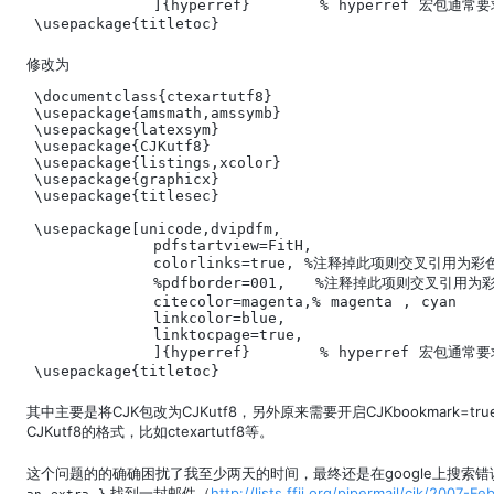
            ]{hyperref}       % hyperref 宏包通
\usepackage{titletoc}
修改为
\documentclass{ctexartutf8}

\usepackage{amsmath,amssymb}

\usepackage{latexsym}

\usepackage{CJKutf8}

\usepackage{listings,xcolor}

\usepackage{graphicx}

\usepackage{titlesec}

\usepackage[unicode,dvipdfm,

            pdfstartview=FitH,

            colorlinks=true, %注释掉此项则交叉引用为彩色
            %pdfborder=001,   %注释掉此项则交叉引用为
            citecolor=magenta,% magenta , cyan

            linkcolor=blue,

            linktocpage=true,

            ]{hyperref}       % hyperref 宏包通
\usepackage{titletoc}
其中主要是将CJK包改为CJKutf8，另外原来需要开启CJKbookmark=t
CJKutf8的格式，比如ctexartutf8等。
这个问题的的确确困扰了我至少两天的时间，最终还是在google上搜索错
.找到一封邮件（
http://lists.ffii.org/pipermail/cjk/2007-F