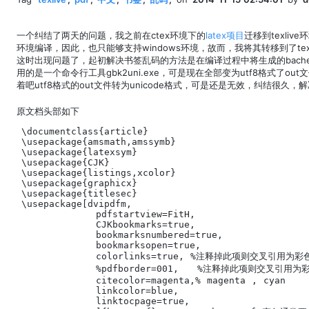
一个纠结了两天的问题，我之前在ctex环境下的
latex项目
迁移到texli
环境编译，因此，也只能够支持windows环境，故而，我将其转移到了texl
这时出现问题了，起初解决书签乱码的方法是在编译过程中将生成的bachelor
用的是一个命令行工具gbk2uni.exe，可是现在全部变为utf8格式了o
着吧utf8格式的out文件转为unicode格式，可是还是无效，纠结很久，
原文档头部如下
\documentclass{article}    

\usepackage{amsmath,amssymb}    

\usepackage{latexsym}    

\usepackage{CJK}    

\usepackage{listings,xcolor}    

\usepackage{graphicx}    

\usepackage{titlesec}    

\usepackage[dvipdfm,    

            pdfstartview=FitH,    

            CJKbookmarks=true,    

            bookmarksnumbered=true,    

            bookmarksopen=true,    

            colorlinks=true, %注释掉此项则交叉引用为彩色
            %pdfborder=001,   %注释掉此项则交叉引用为彩
            citecolor=magenta,% magenta , cyan    
            linkcolor=blue,    

            linktocpage=true,    
