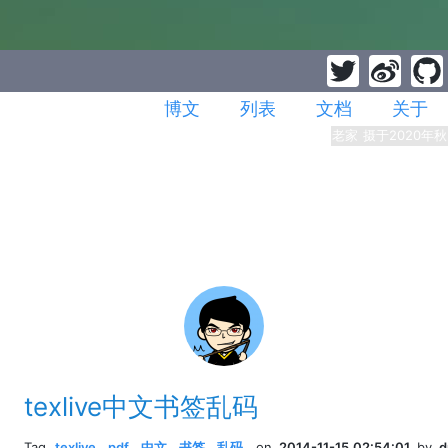
博文
列表
文档
关于
老家 摄于2020年秋
texlive中文书签乱码
Tag
texlive
,
pdf
,
中文
,
书签
,
乱码
,
on
2014-11-15 02:54:01
by
d