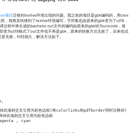
atex项目
迁移到texlive环境出现的问题。我之前的项目是gbk编码的，用ctex
而，我将其转移到了texlive环境编写，字符集也由原来的gbk变为了utf8，
将生成的bachelor.out文件的编码由原来的gbk转为unicode，使
在全部变为utf8格式了out文件也不再是gbk，原来的转换方法无效了，后来也试
，可是还是无效，纠结很久，解决方法如下。




,    

 

%注释掉此项则交叉引用为彩色边框(将colorlinks和pdfborder同时注释掉)   
  %注释掉此项则交叉引用为彩色边框    

genta , cyan    
