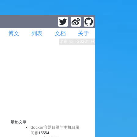
博文
列表
文档
关于
老家 摄于2020年秋
最热文章
docker容器目录与主机目录
同步
15554