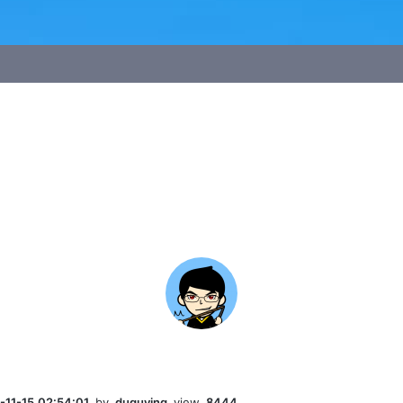
-11-15 02:54:01
by
duguying
view
8444