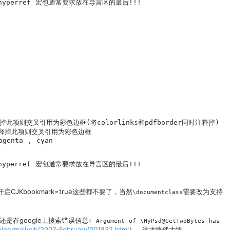
 % hyperref 宏包通常要求放在导言区的最后!!!    

%注释掉此项则交叉引用为彩色边框(将colorlinks和pdfborder同时注释掉)

  %注释掉此项则交叉引用为彩色边框

genta , cyan

 % hyperref 宏包通常要求放在导言区的最后!!!

启CJKbookmark=true这些都不要了，当然
需要改为支持
\documentclass
是在google上搜索错误信息
! Argument of \HyPsd@GetTwoBytes has
rg/pipermail/cjk/2007-February/001832.html
），这才恍然大悟。