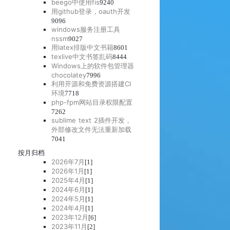
beego中使用fis
9240
用github登录，oauth开发
9096
windows服务注册工具
nssm
9027
用latex排版中文书籍
8601
texlive中文书签乱码
8444
Windows上的软件包管理器
chocolatey
7996
利用开源和免费资源搭建CI
环境
7718
php-fpm网站目录权限配置
7262
sublime text 2插件开发，
外部修改文件无法重新加载
7041
按月归档
2026年7月
[1]
2026年1月
[1]
2025年4月
[1]
2024年6月
[1]
 

2024年5月
[1]
2024年4月
[1]
2023年12月
[6]
2023年11月
[2]