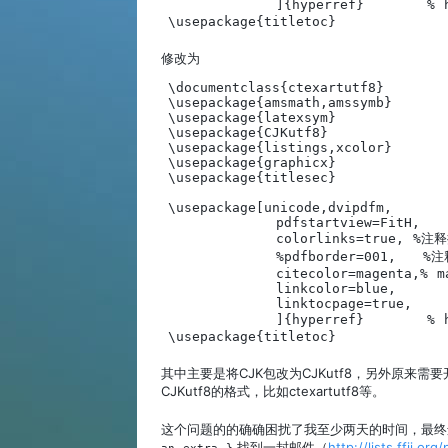
            ]{hyperref}      
\usepackage{titletoc}
修改为
\documentclass{ctexartutf8}

\usepackage{amsmath,amssymb}

\usepackage{latexsym}

\usepackage{CJKutf8}

\usepackage{listings,xcolor}

\usepackage{graphicx}

\usepackage{titlesec}

\usepackage[unicode,dvipdfm,

            pdfstartview=FitH,

            colorlinks=true, 
            %pdfborder=001, 
            citecolor=magenta,% ma
            linkcolor=blue,

            linktocpage=true,

            ]{hyperref}      
\usepackage{titletoc}
其中主要是将CJK包改为CJKutf8，另外原来需要开
CJKutf8的格式，比如ctexartutf8等。
这个问题的的确确困扰了我至少两天的时间，最终还
.找到一封邮件（
http://lists.ffii.o