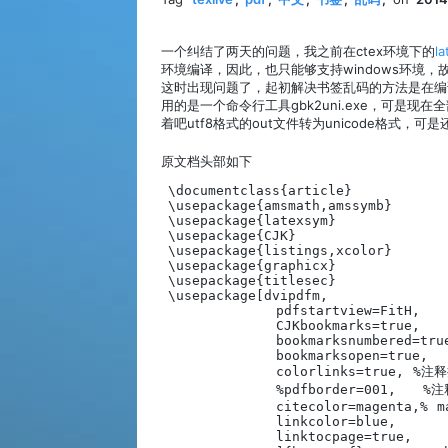
一个纠结了两天的问题，我之前在ctex环境下的
l
环境编译，因此，也只能够支持windows环境，故
这时出现问题了，起初解决书签乱码的方法是在编译过程中
用的是一个命令行工具gbk2uni.exe，可是现
着吧utf8格式的out文件转为unicode格式
原文档头部如下
\documentclass{article}    

\usepackage{amsmath,amssymb}    

\usepackage{latexsym}    

\usepackage{CJK}    

\usepackage{listings,xcolor}    

\usepackage{graphicx}    

\usepackage{titlesec}    

\usepackage[dvipdfm,    

            pdfstartview=FitH,    
            CJKbookmarks=true,    
            bookmarksnumbered=true
            bookmarksopen=true,   
            colorlinks=true, 
            %pdfborder=001, 
            citecolor=magenta,% ma
            linkcolor=blue,    

            linktocpage=true,    
