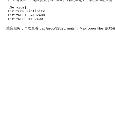
[Service]

LimitCORE=infinity

LimitNOFILE=102400

LimitNPROC=102400
重启服务，再次查看
cat /proc/
32523/limits ，Max open fi