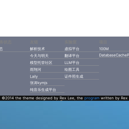
务状态
友链
实验室
项目
态
解析技术
虚拟平台
100M
DatabaseCacheP
今天与明天
翻译平台
模型托管社区
LLM平台
雨翔河
绘图工具
Laily
证件照生成
张涛kymjs
纯音乐生成平台
©2014 the theme designed by Rex Lee, the
program
written by Rex
Lee with Golang.
粤ICP备2022112217号