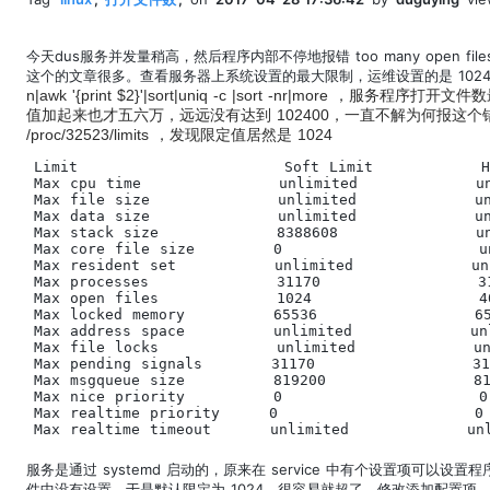
今天dus服务并发量稍高，然后程序内部不停地报错 too many open fi
这个的文章很多。查看服务器上系统设置的最大限制，运维设置的是 102
n|awk '{print $2}'|sort|uniq -c |sort -nr|more 
值加起来也才五六万，远远没有达到 102400，一直不解为何报这个
/proc/32523/limits ，发现限定值居然是 1024
Limit                     Soft Limit           H
Max cpu time              unlimited            un
Max file size             unlimited            un
Max data size             unlimited            un
Max stack size            8388608              un
Max core file size        0                    un
Max resident set          unlimited            un
Max processes             31170                31
Max open files            1024                 4
Max locked memory         65536                65
Max address space         unlimited            un
Max file locks            unlimited            un
Max pending signals       31170                31
Max msgqueue size         819200               81
Max nice priority         0                    0
Max realtime priority     0                    0
Max realtime timeout      unlimited            un
服务是通过 systemd 启动的，原来在 service 中有个设置项可以设置程
件中没有设置，于是默认限定为 1024，很容易就超了。修改添加配置项