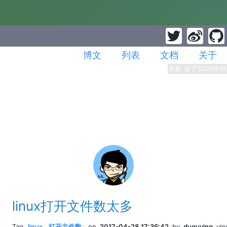
博文
列表
文档
关于
老家 摄于2020年秋
linux打开文件数太多
Tag
linux
,
打开文件数
,
on
2017-04-28 17:36:42
by
duguying
vi