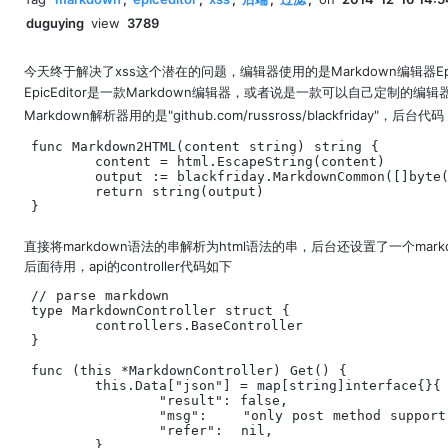
duguying
view
3789
今天终于解决了xss这个潜在的问题，编辑器使用的是Markdown编辑器Epic
EpicEditor是一款Markdown编辑器，或者说是一款可以自己定制的编
Markdown解析器用的是"github.com/russross/blackfriday"，后台代码
func Markdown2HTML(content string) string {

	content = html.EscapeString(content)

	output := blackfriday.MarkdownCommon([]byte(content))

	return string(output)

}
直接将markdown语法的串解析为html语法的串，后台还设置了一个markd
后面待用，api的controller代码如下
// parse markdown

type MarkdownController struct {

	controllers.BaseController

}

func (this *MarkdownController) Get() {

	this.Data["json"] = map[string]interface{}{

		"result": false,

		"msg":    "only post method support",

		"refer":  nil,

	}
