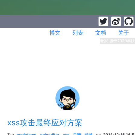
博文
列表
文档
关于
老家 摄于2020年秋
xss攻击最终应对方案
Tag
markdown
,
epiceditor
,
xss
,
后端
,
过滤
,
on
2014-12-16 14:5