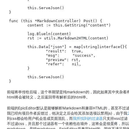
	this.ServeJson()

}

func (this *MarkdownController) Post() {

	content := this.GetString("content")

	log.Blueln(content)

	rst := utils.Markdown2HTML(content)

	this.Data["json"] = map[string]interface{}{

		"result":  true,

		"msg":     "success",

		"preview": rst,

		"refer":   nil,

	}

	this.ServeJson()

}
前端将串传给后端，这个串期望是纯markdown的，因此如果其中夹杂着有
html将会被转义，之后返回带有解析后的html串。
前端的EpicEditor默认是能够解析Markdown和兼容HTML的，甚至不过滤j
我已经向项目作者反馈过，他决定之后会给其添加选项以禁用js)，由于我
到css都会给用户机会造成页面混乱，而
我所找到的过滤器
只支持xss过滤
不过滤css，并且那个过滤器有一个依赖包在墙外，这将会是很蛋疼，所
markdown，是纯markdown。EpicEditor是兼容html的，因此不满