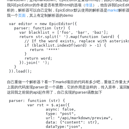
我问EpicEditor的作者是否有禁用html的选项（
传送
），他告诉我EpicEdi
析的，解析器可以自己定制，EpicEditor默认使用的解析器是
markd
解析
我一个
页面
，其上有定制解析器的demo
var editor = new EpicEditor({

  parser: function (str) {

    var blacklist = ['foo', 'bar', 'baz'];

    return str.split(' ').map(function (word) {

      // If the word exists, replace with asterisks
      if (blacklist.indexOf(word) > -1) {

        return '****'

      }

      return word;

    }).join(' ');

  }

}).load();
自己重做一个解析器？看一下markd项目的代码有多少吧，重做工作量太
上面的代码发现parser是一个函数，它的作用是这样的，传入原串，返回
这回我之前留的api起作用了，自己实现的parser函数如下
parser: function (str) {

	var rst = $.ajax({

		async: false,

		type: "post",

		url: "/api/markdown/preview",

		data: {"content": str},

		dataType:"json",
