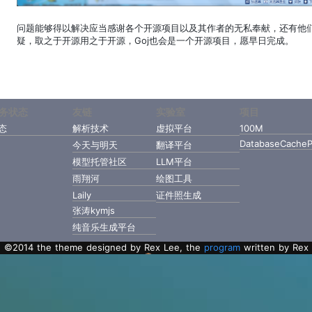
问题能够得以解决应当感谢各个开源项目以及其作者的无私奉献，还有他
疑，取之于开源用之于开源，Goj也会是一个开源项目，愿早日完成。
务状态
友链
实验室
项目
态
解析技术
虚拟平台
100M
DatabaseCacheP
今天与明天
翻译平台
模型托管社区
LLM平台
雨翔河
绘图工具
Laily
证件照生成
张涛kymjs
纯音乐生成平台
©2014 the theme designed by Rex Lee, the
program
written by Rex
Lee with Golang.
粤ICP备2022112217号