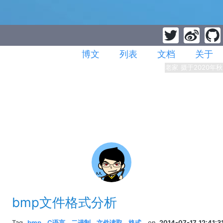
博文
列表
文档
关于
老家 摄于2020年秋
bmp文件格式分析
Tag
bmp
,
C语言
,
二进制
,
文件读取
,
格式
,
on
2014-07-17 12:41:3