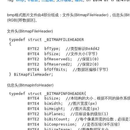
bmp格式图片文件由4部分组成：文件头(BitmapFileHeader)，信息头(Bit
(RGB)[即数据区]。
文件头(BitmapFileHeader)
typedef struct _BITMAPFILEHEADER

{

	BYTE2  bfType;  //类型标识0x4d42

	BYTE4  bfSize;  //文件大小(字节)

	BYTE2  bfReserved1;  //保留1(0)

	BYTE2  bfReserved2;  //保留2(0)

	BYTE4  bfOffBits;  //数据区偏移(字节)

} BitmapFileHeader;
信息头(BitmapInfoHeader)
typedef struct _BITMAPINFOHEADER{ 

	BYTE4  biSize;  //本结构的大小，根据不同的操作系统而不同，在Windows中，此字段的值总为0x28字节=40字节

	BYTE4  biWidth;  //图片宽度(px)

	BYTE4  biHeight;  //图片高度(px)

	BYTE2  biPlanes;  //目标设备的级别(1)

	BYTE2  biBitCount;  //每个像素所需的位数，必须是1(双色),4(16色)，8(256色)或24(真彩色)之一

	BYTE4  biCompression;  //是否压缩(0不压缩)

	BYTE4  biSizeImage;  //图像数据区大小
