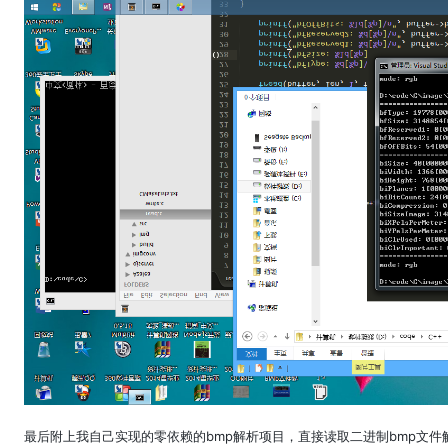
最后附上我自己实现的零依赖的bmp解析项目，直接读取二进制bmp文