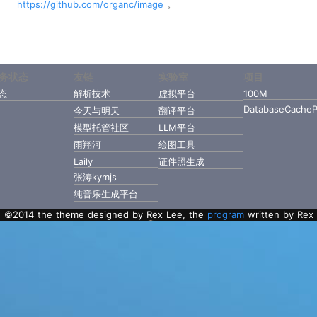
https://github.com/organc/image
。
务状态
友链
实验室
项目
态
解析技术
虚拟平台
100M
DatabaseCacheP
今天与明天
翻译平台
模型托管社区
LLM平台
雨翔河
绘图工具
Laily
证件照生成
张涛kymjs
纯音乐生成平台
©2014 the theme designed by Rex Lee, the
program
written by Rex
Lee with Golang.
粤ICP备2022112217号