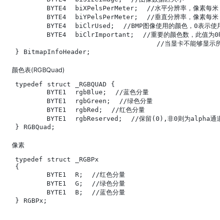
	BYTE4  biXPelsPerMeter;  //水平分辨率，像素每米

	BYTE4  biYPelsPerMeter;  //垂直分辨率，像素每米

	BYTE4  biClrUsed;  //BMP图像使用的颜色，0表示使用全部颜色，对于256色位图来说，此值为0x100=256

	BYTE4  biClrImportant;  //重要的颜色数，此值为0时所有颜色都重要，对于使用调色板的BMP图像来说，

                                //当显卡不能
} BitmapInfoHeader;
颜色表(RGBQuad)
typedef struct _RGBQUAD {

	BYTE1  rgbBlue;  //蓝色分量

	BYTE1  rgbGreen;  //绿色分量

	BYTE1  rgbRed;  //红色分量

	BYTE1  rgbReserved;  //保留(0),非0则为alpha通道

} RGBQuad;
像素
typedef struct _RGBPx

{

	BYTE1  R;  //红色分量

	BYTE1  G;  //绿色分量

	BYTE1  B;  //蓝色分量

} RGBPx;