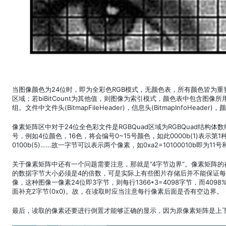
当图像颜色为24位时，即为全彩色RGB模式，无颜色表，所有颜色皆为重要色，因
区域；若biBitCount为其他值，则图像为索引模式，颜色表中包含图像所用
组。文件中文件头(BitmapFileHeader)，信息头(BitmapInfoHead
像素矩阵区中对于24位全色彩文件是RGBQuad区域为RGBQuad结构
号，例如4位颜色，16色，将会编号0~15号颜色，如此0000b(1)表示第1种颜色，0
0100b(5)……故一字节可以表示两个像素，如0xa2=10100010b即为11
关于像素矩阵中还有一个问题需要注意，那就是“4字节边界”。像素矩阵
的数据字节大小必须是4的倍数，可是实际上有些图片存储后并不能保证每行的
像，这种图像一像素24位即3字节，则每行1366*3=4098字节，而409
面补充2字节(0x0)。故，在读取时应当注意每行像素后面是否有空边界。
最后，读取的像素还要进行倒置才能够正确的显示，因为原像素矩阵是上