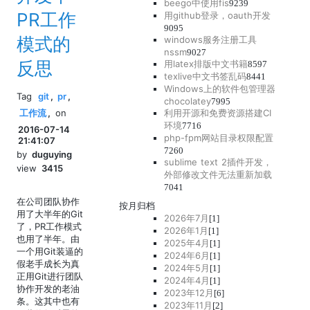
beego中使用fis
9239
PR工作
用github登录，oauth开发
9095
模式的
windows服务注册工具
nssm
9027
反思
用latex排版中文书籍
8597
texlive中文书签乱码
8441
Windows上的软件包管理器
Tag
git
,
pr
,
chocolatey
7995
工作流
,
on
利用开源和免费资源搭建CI
环境
7716
2016-07-14
php-fpm网站目录权限配置
21:41:07
7260
by
duguying
sublime text 2插件开发，
view
3415
外部修改文件无法重新加载
7041
在公司团队协作
按月归档
用了大半年的Git
2026年7月
[1]
了，PR工作模式
2026年1月
[1]
也用了半年。由
2025年4月
[1]
一个用Git装逼的
2024年6月
[1]
假老手成长为真
2024年5月
[1]
正用Git进行团队
2024年4月
[1]
协作开发的老油
2023年12月
[6]
条。这其中也有
2023年11月
[2]