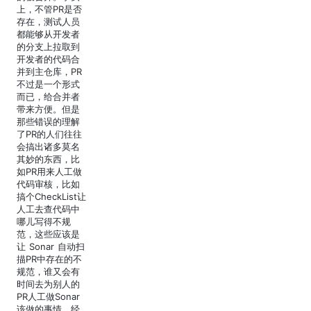
上，不管PR是否
存在，测试人员
都能够从开发者
的分支上拉取到
开发者的代码合
并到主仓库，PR
不过是一个形式
而已，给合并者
带来方便。但是
那些错误的理解
了PR的人们往往
会搞出诸多莫名
其妙的东西，比
如PR用来人工做
代码审核，比如
搞个CheckList让
人工去查代码中
哪儿写得不规
范，这些应该是
让 Sonar 自动扫
描PR中存在的不
规范，谁又会有
时间去为别人的
PR人工做Sonar
该做的事情。经