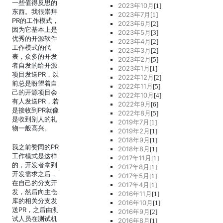
一些值得反思的
2023年10月
[1]
东西。我很崇拜
2023年7月
[1]
PR的工作模式，
2023年6月
[2]
因为它基本上是
2023年5月
[3]
优秀的开源软件
2023年4月
[2]
工作模式的代
2023年3月
[2]
表，众多的开发
2023年2月
[5]
者自发的给开源
2023年1月
[1]
项目发送PR，以
2022年12月
[2]
前总是盼望着自
2022年11月
[5]
己的开源项目会
2022年10月
[4]
有人发送PR，若
2022年9月
[6]
是接收到PR就像
2022年8月
[5]
是收到别人的礼
2019年7月
[1]
物一般高兴。
2019年2月
[1]
2018年9月
[1]
我之前赞同的PR
2018年8月
[1]
工作模式是这样
2017年11月
[1]
的，开发者拿到
2017年8月
[1]
开发需求之后，
2017年5月
[1]
在自己的分支开
2017年4月
[1]
发，然后向主仓
2016年11月
[1]
库的相关分支发
2016年10月
[1]
送PR，之后由测
2016年9月
[2]
试人员在测试机
2016年8月
[1]