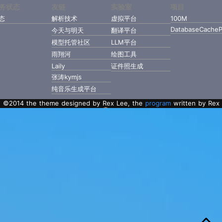
务状态
友链
实验室
项目
态
解析技术
虚拟平台
100M
DatabaseCacheP
今天与明天
翻译平台
模型托管社区
LLM平台
雨翔河
绘图工具
Laily
证件照生成
张涛kymjs
纯音乐生成平台
©2014 the theme designed by Rex Lee, the
program
written by Rex
Lee with Golang.
粤ICP备2022112217号